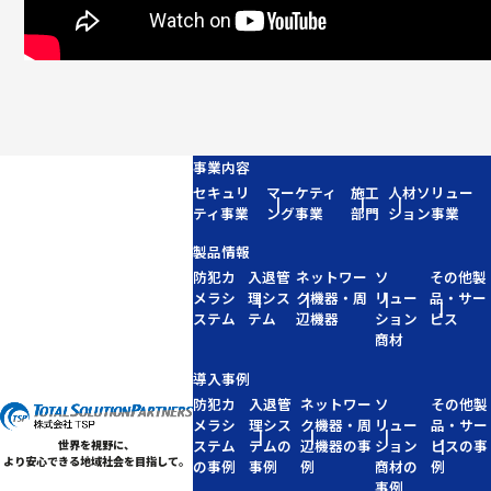
事業内容
セキュリ
マーケティ
施工
人材ソリュー
ティ事業
ング事業
部門
ション事業
製品情報
防犯カ
入退管
ネットワー
ソ
その他製
メラシ
理シス
ク機器・周
リュー
品・サー
ステム
テム
辺機器
ション
ビス
商材
導入事例
防犯カ
入退管
ネットワー
ソ
その他製
メラシ
理シス
ク機器・周
リュー
品・サー
ステム
テムの
辺機器の事
ション
ビスの事
世界を視野に、
より安心できる地域社会を目指して。
の事例
事例
例
商材の
例
事例