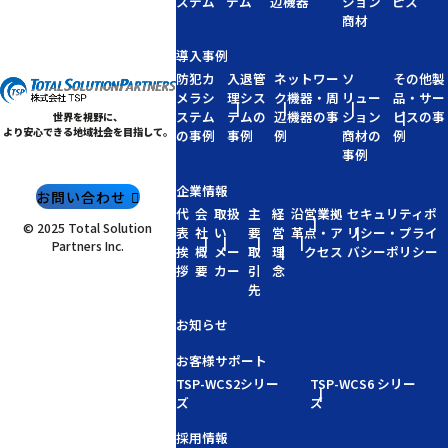
ステム
テム
辺機器
ション
ビス
商材
導入事例
防犯カ
入退管
ネットワー
ソ
その他製
メラシ
理シス
ク機器・周
リュー
品・サー
ステム
テムの
辺機器の事
ション
ビスの事
世界を視野に、
より安心できる地域社会を目指して。
の事例
事例
例
商材の
例
事例
企業情報
お問い合わせ
代
会
取扱
主
経
沿
営業拠
セキュリティポ
© 2025 Total Solution
表
社
い
要
営
革
点・ア
リシー・プライ
Partners Inc.
挨
概
メー
取
理
クセス
バシーポリシー
拶
要
カー
引
念
先
お知らせ
お客様サポート
TSP-WCS2シリー
TSP-WCS6 シリー
ズ
ズ
採用情報