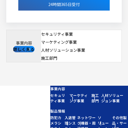
24時間365日受付
セキュリティ事業
マーケティング事業
事業内容
詳しく見る
人材ソリューション事業
施工部門
事業内容
セキュリ
マーケティ
施工
人材ソリュー
ティ事業
ング事業
部門
ション事業
製品情報
防犯カ
入退管
ネットワー
ソ
その他製
メラシ
理シス
ク機器・周
リュー
品・サー